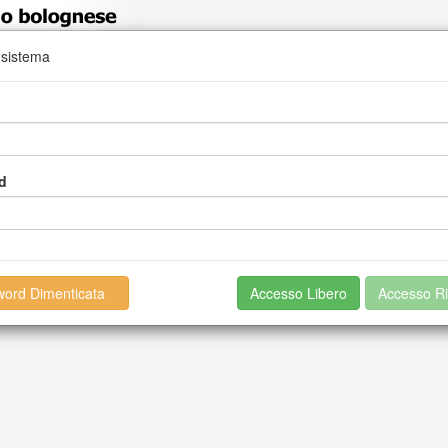
 sistema
ciato
d
ord Dimenticata
Accesso Libero
Accesso Ri